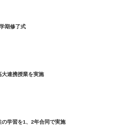
部3学期修了式
等部高大連携授業を実施
等部性の学習を1、2年合同で実施