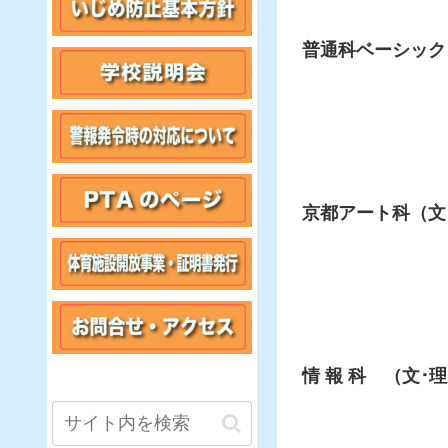
普通科ベーシック
京都アート科（文
情 報 科 （文･