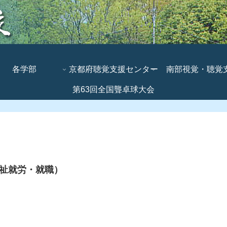
各学部
京都府聴覚支援センター
南部視覚・聴覚
第63回全国聾卓球大会
ンター
祉就労・就職）