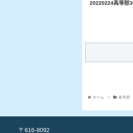
20220224高
ホーム
各学部
〒616-8092