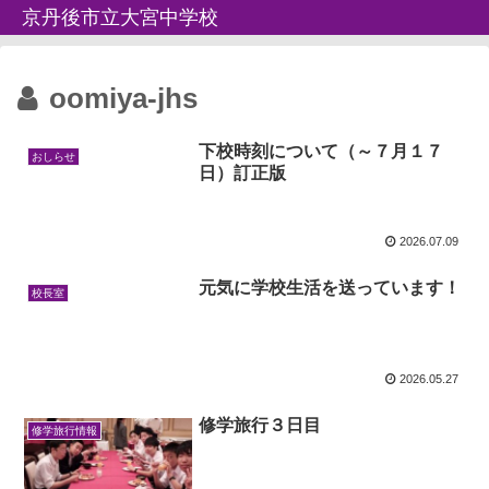
京丹後市立大宮中学校
oomiya-jhs
下校時刻について（～７月１７
おしらせ
日）訂正版
2026.07.09
元気に学校生活を送っています！
校長室
2026.05.27
修学旅行３日目
修学旅行情報