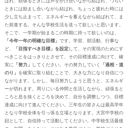
ばれ、頑張るときには声をかけ合いながら結ばれ、つらい
ときには励まし合いながら結ばれ、ちょっと疲れた時には
少し立ち止まって、エネルギーを蓄えながら結ばれて、ま
た前進する。そんな学校生活を送って欲しいと思います。
そこで、一学期が始まるこの時期に持って欲しいのは、
「今年一年の明確な目標」
です。学習、部活動、行事な
ど、
「目指すべき目標」を設定
して、その実現のためにす
べきことをはっきりとさせて、その目標達成に向けて、確
実に
「努力」
してください。その努力していく
「過程・道
のり」
を確実に取り組むことで、大きな力になり自信につ
ながります。しかし、毎日努力しようと思うと、エネルギ
ーが切れます。周りにいる仲間と生活しながら、頑張ると
ころと息を抜くところを決めて、自分を調整しつつ、目標
達成に向けて進んでください。三年生の皆さんは最高学年
となり学校全体を引っ張る立場となります。大宮中学校の
顔として、自信持って活動してください。中学校生活最後