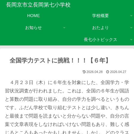
長岡京市立長岡第七小学校
HOME
学校概要
お知らせ
おたより
長七小トピックス
全国学力テストに挑戦！！！【６年】
2026.04.28
2026.04.27
４月２３日（木）に６年生を対象にした、全国学力・学
習状況調査が行われました。これは、全国の６年生が国語
と算数の問題に取り組み、自分の学力を調べるというもの
です。ふだん学校で取り組むテストとは少し違い、きちん
と最後まで問題を読まないと分からない問題や、自分の言
葉で文章表現をしなければいけない問題もあり、難しく感
じるところもあったかもしれません。しかし、どのクラス