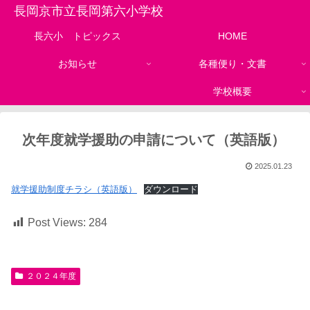
長岡京市立長岡第六小学校
長六小 トピックス
HOME
お知らせ
各種便り・文書
学校概要
次年度就学援助の申請について（英語版）
2025.01.23
就学援助制度チラシ（英語版）
ダウンロード
Post Views:
284
２０２４年度