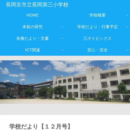
長岡京市立長岡第三小学校
HOME
学校概要
本校の研究
学校だより・行事予定
各種たより・文書
三小トピックス
ICT関連
安心・安全
学校だより【１２月号】