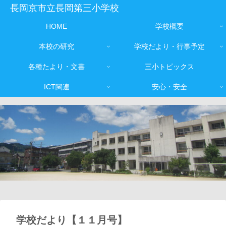
長岡京市立長岡第三小学校
HOME
学校概要
本校の研究
学校だより・行事予定
各種たより・文書
三小トピックス
ICT関連
安心・安全
学校だより【１１月号】