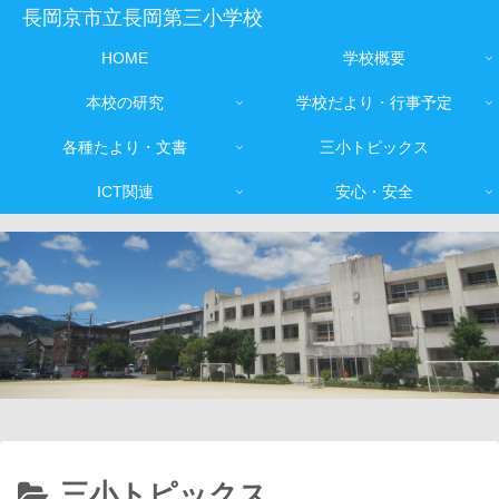
長岡京市立長岡第三小学校
HOME
学校概要
本校の研究
学校だより・行事予定
各種たより・文書
三小トピックス
ICT関連
安心・安全
三小トピックス