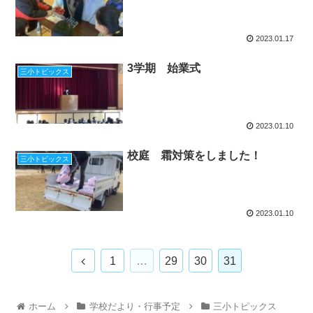
2023.01.17
3学期 始業式
三小トピックス
2023.01.10
校庭 霜対策をしました！
三小トピックス
2023.01.10
1
…
29
30
31
ホーム
学校だより・行事予定
三小トピックス