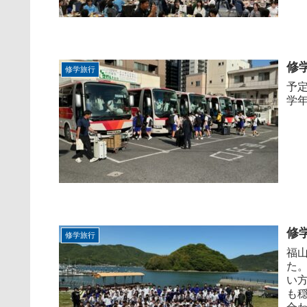
修
修学旅行
予
学
修
修学旅行
福
た
い
も