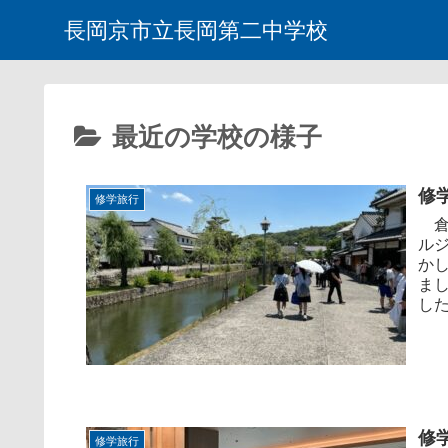
長岡京市立長岡第二中学校
最近の学校の様子
修
修学旅行
倉
ル
か
ま
した
修
修学旅行