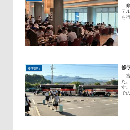
修
テ
を
修
修学旅行
宮
た
す
での