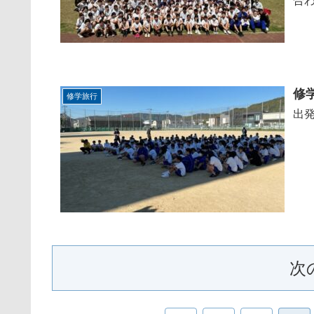
合わ
修
修学旅行
出
次