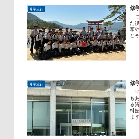
修
修学旅行
フ
た
頭
とそ
修
修学旅行
平
も
る
料
ます。