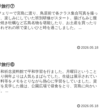
学旅行⑦
ェリーで宮島に渡り、鳥居前で各クラス集合写真を撮っ
後、楽しみにしていた班別研修がスタート。揚げもみじ饅
や焼き牡蠣など広島名物を堪能したり、お土産を買ったり
れぞれの班で楽しいひと時を過ごしました。 ...
2026.05.18
学旅行⑥
和祈念資料館で平和学習を行ました。月曜日ということ
あり例年よりは人気もまばらでした。生徒は展示されてい
資料等をメモをとりながら熱心に学習をしていました。資
館を見学した後は、公園広場で昼食をとり、宮島に向かい
 ...
2026.05.18