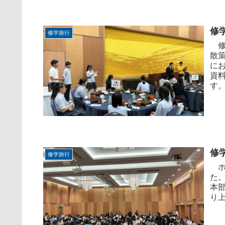
修
修学旅行
修
散
に
資
す。 
修
修学旅行
ホ
た
本
り上