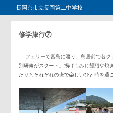
長岡京市立長岡第二中学校
修学旅行⑦
フェリーで宮島に渡り、鳥居前で各クラ
別研修がスタート。揚げもみじ饅頭や焼
たりとそれぞれの班で楽しいひと時を過