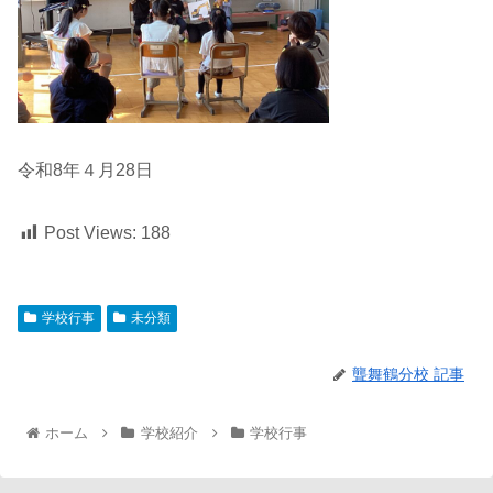
令和8年４月28日
Post Views:
188
学校行事
未分類
聾舞鶴分校 記事
ホーム
学校紹介
学校行事