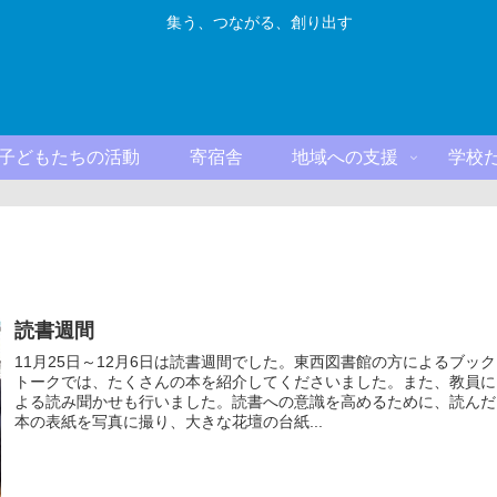
集う、つながる、創り出す
子どもたちの活動
寄宿舎
地域への支援
学校
読書週間
11月25日～12月6日は読書週間でした。東西図書館の方によるブック
トークでは、たくさんの本を紹介してくださいました。また、教員に
よる読み聞かせも行いました。読書への意識を高めるために、読んだ
本の表紙を写真に撮り、大きな花壇の台紙...