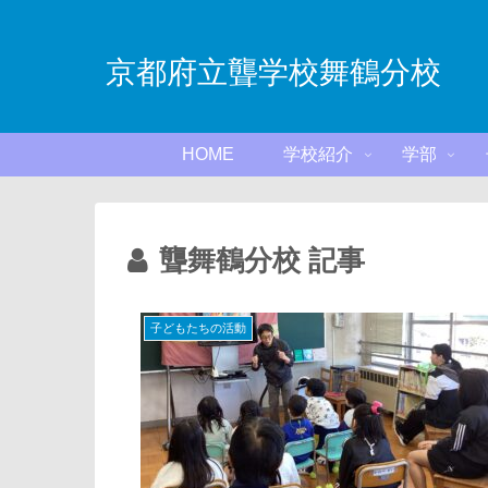
京都府立聾学校舞鶴分校
HOME
学校紹介
学部
聾舞鶴分校 記事
子どもたちの活動