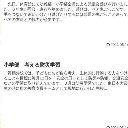
先日、体育館にて幼稚部・小学部全員による児童会遊びを行いまし
た。６年生が司会・進行を務めました。遊びは、ペア鬼ごっこです。
手をつないで追いかけたり逃げたりするには普通の鬼ごっこと違って
ペアの友達との協力が必要です...
2024.06.1
小学部 考える防災学習
舞鶴分校では、子どもたちが自ら考え、主体的に行動する力をつけ
ることを目標に毎月11日を「安全の日」として防災や防犯、交通安
などの学習に取り組んでいます。３月は防災学習でした。東日本大震
災の時に府の教育支援チームとして現地に行かれた副校...