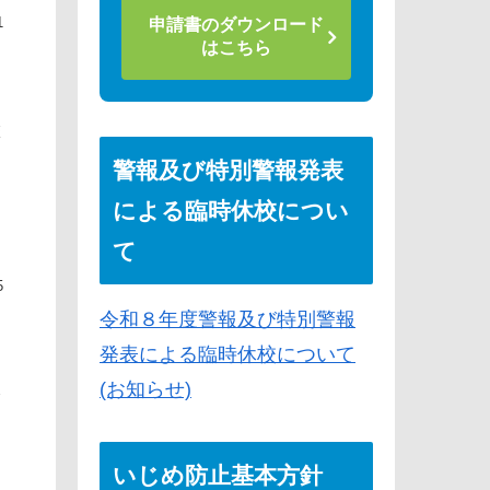
申請書のダウンロード
1
はこちら
校
警報及び特別警報発表
による臨時休校につい
て
5
令和８年度警報及び特別警報
発表による臨時休校について
(お知らせ)
発
いじめ防止基本方針