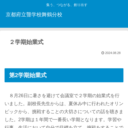
集う、つながる、創り出す
京都府立聾学校舞鶴分校
２学期始業式
2024.08.28
第2学期始業式
８月26日に暑さを避けて会議室で２学期の始業式を行
いました。副校長先生からは、夏休み中に行われたオリン
ピックから、挑戦することの大切さについての話を聴きま
した。2学期は１年間で一番長い学期となります。学習や
行事、生活において自分で目標を立て、挑戦をすることで