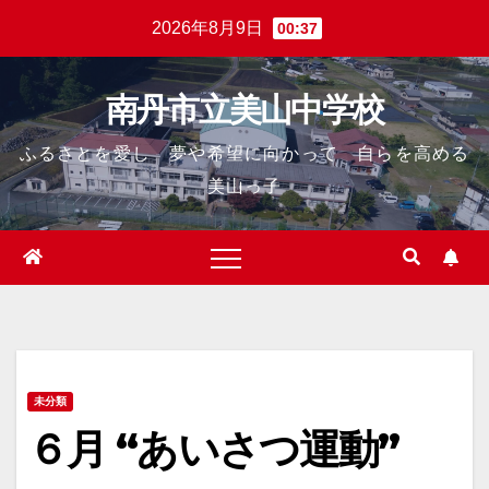
Skip
2026年8月9日
00:37
to
content
南丹市立美山中学校
ふるさとを愛し 夢や希望に向かって 自らを高める
美山っ子
未分類
６月 “あいさつ運動”