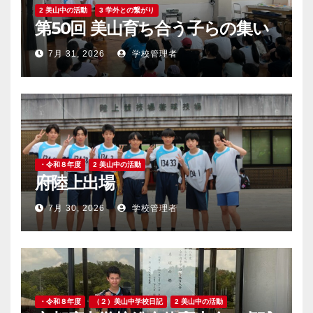
2 美山中の活動
3 学外との繋がり
第50回 美山育ち合う子らの集い
7月 31, 2026
学校管理者
・令和８年度
2 美山中の活動
府陸上出場
7月 30, 2026
学校管理者
・令和８年度
（２）美山中学校日記
2 美山中の活動