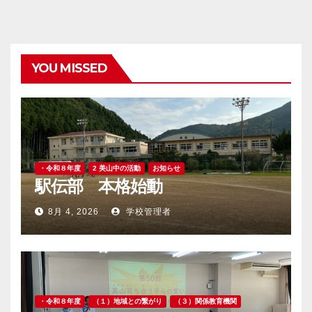
YOU MISSED
・令和８年度
2 美山中の活動
お知らせ
駅伝部 本格始動
8月 4, 2026
学校管理者
・令和８年度
（１）地域との繋がり
（３）関係教育機関