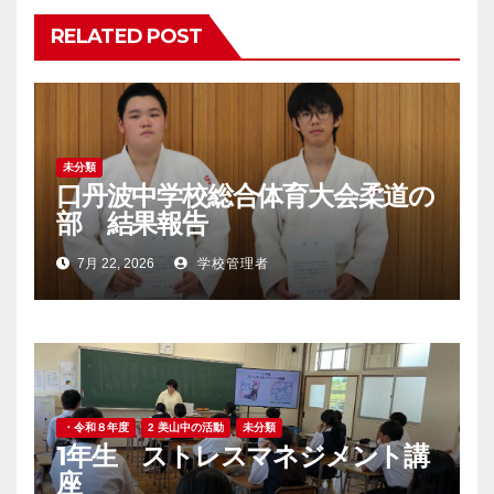
RELATED POST
未分類
口丹波中学校総合体育大会柔道の
部 結果報告
7月 22, 2026
学校管理者
・令和８年度
2 美山中の活動
未分類
1年生 ストレスマネジメント講
座