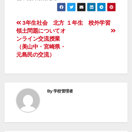
投
3年生社会 北方
１年生 校外学習
領土問題についてオ
稿
ンライン交流授業
ナ
（美山中・宮崎県・
元島民の交流）
ビ
ゲ
ー
By
学校管理者
シ
ョ
ン