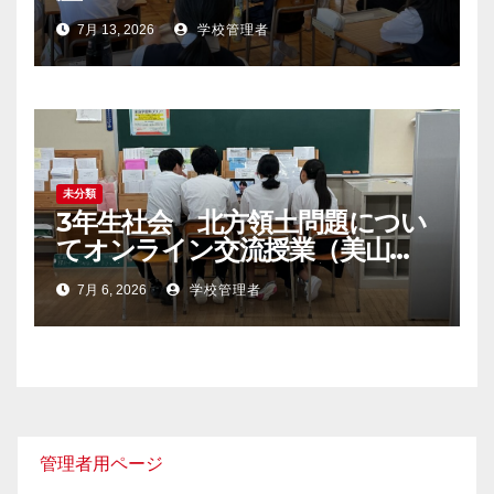
7月 13, 2026
学校管理者
未分類
3年生社会 北方領土問題につい
てオンライン交流授業（美山
中・宮崎県・元島民の交流）
7月 6, 2026
学校管理者
管理者用ページ