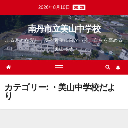
Skip
2026年8月10日
00:28
to
content
南丹市立美山中学校
ふるさとを愛し 夢や希望に向かって 自らを高める
美山っ子
カテゴリー:
・美山中学校だよ
り