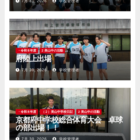
7月 31, 2026
学校管理者
・令和８年度
2 美山中の活動
府陸上出場
7月 30, 2026
学校管理者
・令和８年度
（２）美山中学校日記
2 美山中の活動
京都府中学校総合体育大会 卓球
の部出場！！
7月 30, 2026
学校管理者