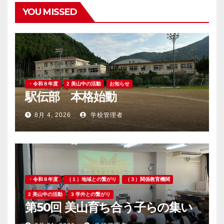
YOU MISSED
・令和８年度
2 美山中の活動
お知らせ
駅伝部 本格始動
8月 4, 2026
学校管理者
・令和８年度
（１）地域との繋がり
（３）関係教育機関
2 美山中の活動
3 学外との繋がり
第50回 美山育ち合う子らの集い