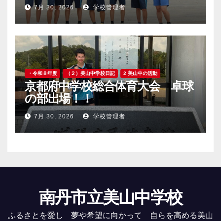
7月 30, 2026
学校管理者
・令和８年度
（２）美山中学校日記
2 美山中の活動
京都府中学校総合体育大会 卓球
の部出場！！
7月 30, 2026
学校管理者
南丹市立美山中学校
ふるさとを愛し 夢や希望に向かって 自らを高める美山