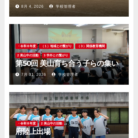
8月 4, 2026
学校管理者
・令和８年度
（１）地域との繋がり
（３）関係教育機関
2 美山中の活動
3 学外との繋がり
第50回 美山育ち合う子らの集い
7月 31, 2026
学校管理者
・令和８年度
2 美山中の活動
府陸上出場