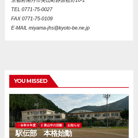
京都府南丹市美山町静原桧野10-1
TEL 0771-75-0027
FAX 0771-75-0109
E-MAIL
miyama-jhs@kyoto-be.ne.jp
YOU MISSED
・令和８年度
2 美山中の活動
お知らせ
駅伝部 本格始動