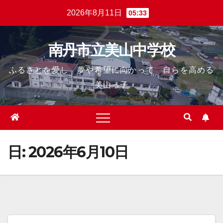
Skip
2026年8月11日
05:33
to
content
南丹市立美山中学校
ふるさとを愛し 夢や希望に向かって 自らを高める
美山っ子
日:
2026年6月10日