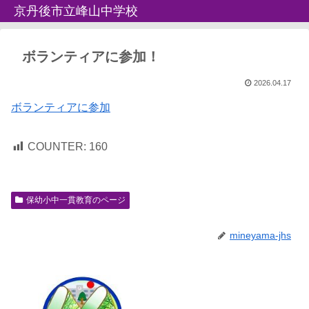
京丹後市立峰山中学校
ボランティアに参加！
2026.04.17
ボランティアに参加
COUNTER:
160
保幼小中一貫教育のページ
mineyama-jhs