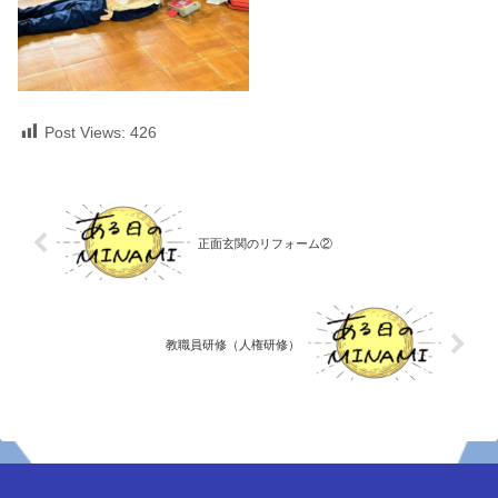
Post Views:
426
正面玄関のリフォーム②
教職員研修（人権研修）