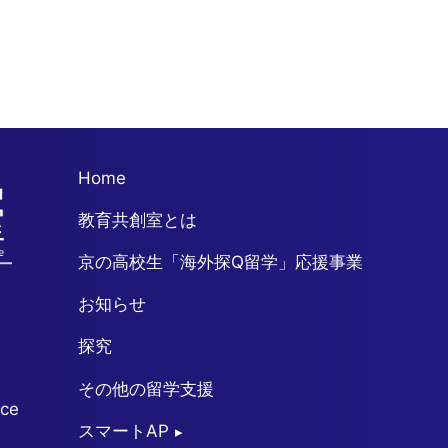
保
護・
娯
楽
の
バ
ラ
ン
ス
Home
か
ら
教育共創室とは
動
物
京の高校生「海外探Q留学」応援事業
園
の
お知らせ
本
質
探究
的
な
その他の留学支援
役
ice
割
スマートAP
を