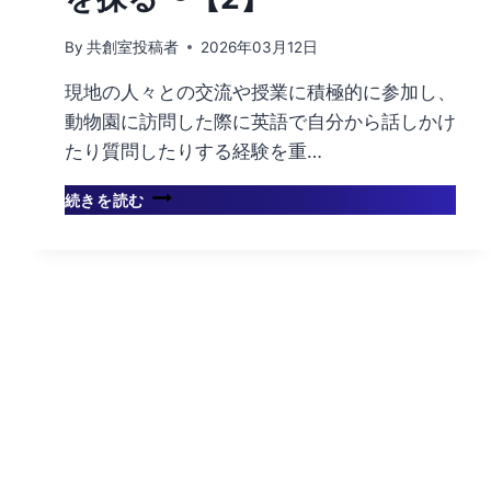
By
共創室投稿者
2026年03月12日
現地の人々との交流や授業に積極的に参加し、
動物園に訪問した際に英語で自分から話しかけ
たり質問したりする経験を重…
動
続きを読む
物
園
は”見
せ
る”場
所
か、”守
る”場
所
か？〜
教
育・