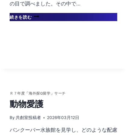
の目で調べました。その中で…
動
続きを読む
物
に
と
っ
て
や
さ
し
い
動
物
園
Ｒ７年度「海外探Q留学」サーチ
と
動物愛護
は
By
共創室投稿者
2026年03月12日
バンクーバー水族館を見学し、どのような配慮