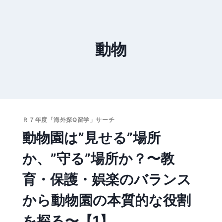
動物
Ｒ７年度「海外探Q留学」サーチ
動物園は”見せる”場所
か、”守る”場所か？〜教
育・保護・娯楽のバランス
から動物園の本質的な役割
を探る〜【1】