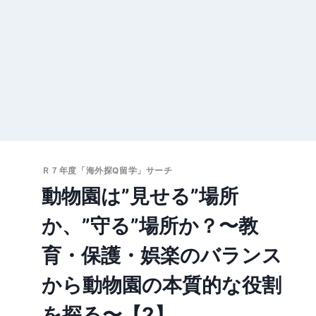
Ｒ７年度「海外探Q留学」サーチ
動物園は”見せる”場所
か、”守る”場所か？〜教
育・保護・娯楽のバランス
から動物園の本質的な役割
を探る〜【2】