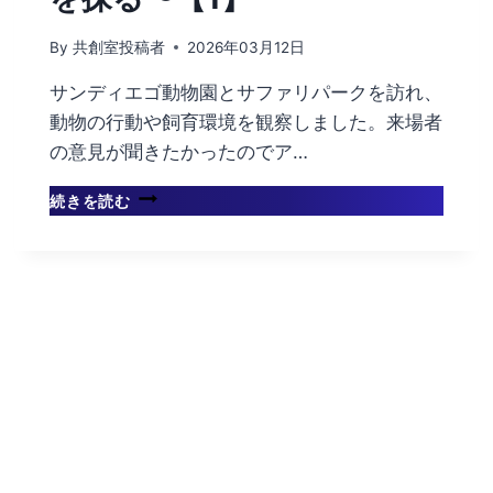
By
共創室投稿者
2026年03月12日
サンディエゴ動物園とサファリパークを訪れ、
動物の行動や飼育環境を観察しました。来場者
の意見が聞きたかったのでア…
動
続きを読む
物
園
は”見
せ
る”場
所
か、”守
る”場
所
か？〜
教
育・