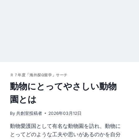
内
容
を
ス
キ
ッ
プ
Ｒ７年度「海外探Q留学」サーチ
動物にとってやさしい動物
園とは
By
共創室投稿者
2026年03月12日
動物愛護国として有名な動物園を訪れ、動物に
とってどのような工夫や思いがあるのかを自分