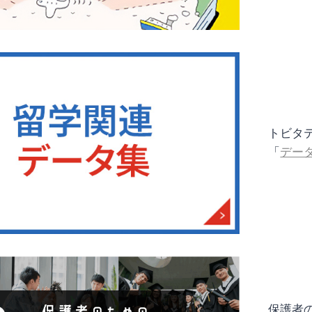
トビタテ
「
デー
保護者