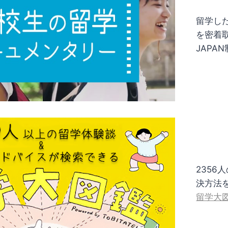
留学し
を密着
JAPA
235
決方法
留学大