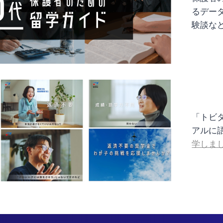
るデー
験談な
「トビ
アルに
学しまし