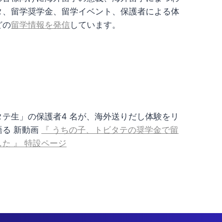
タ、留学奨学金、留学イベント、保護者による体
どの
留学情報を発信
しています。
タテ生」の保護者4 名が、海外送りだし体験をリ
語る 新動画
『 うちの子、トビタテの奨学金で留
た 』 特設ページ