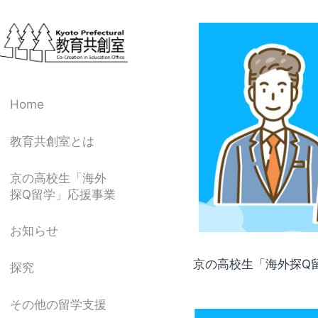
内
容
を
ス
キ
ッ
Home
プ
教育共創室とは
京の高校生「海外
探Q留学」応援事業
お知らせ
京の高校生「海外探Q
探究
その他の留学支援