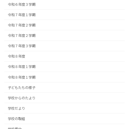
令和６年度３学期
令和７年度１学期
令和７年度２学期
令和７年度２学期
令和７年度３学期
令和８年度
令和８年度１学期
令和８年度１学期
子どもたちの様子
学校からのたより
学校だより
学校の取組