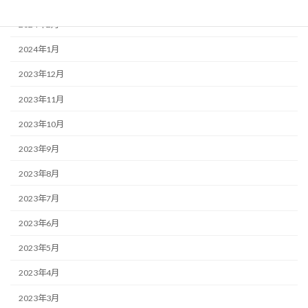
2024年2月
2024年1月
2023年12月
2023年11月
2023年10月
2023年9月
2023年8月
2023年7月
2023年6月
2023年5月
2023年4月
2023年3月