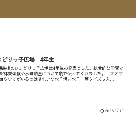
よどりっ子広場 4年生
期最後のひよどりっ子広場は4年生の発表でした。総合的な学習で
だ林業体験や水質調査について劇で伝えてくれました。「オオサ
ョウウオがいるのはきれいな水？汚い水？」等クイズも入...
2025.07.17