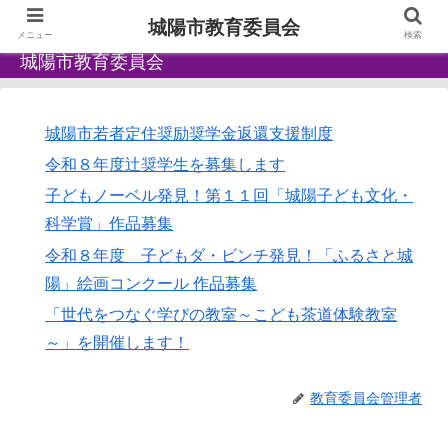
城陽市教育委員会
メニュー
検索
城陽市教育委員会
城陽市若者定住奨励奨学金返還支援制度
令和８年度辻奨学生を募集します
子どもノーベル発見！第１１回「城陽子ども文化・
科学賞」作品募集
令和８年度 子どもダ・ビンチ発見！「ふるさと城
陽」絵画コンクール 作品募集
「世代をつなぐ学びの教室～こども茶道体験教室
～」を開催します！
教育委員会管理者