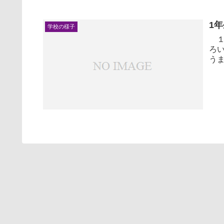
1
学校の様子
１
ろ
う