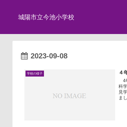
城陽市立今池小学校
2023-09-08
４
学校の様子
4
科
見
ま