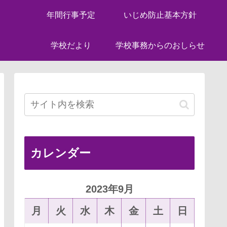
年間行事予定
いじめ防止基本方針
学校だより
学校事務からのおしらせ
カレンダー
2023年9月
月
火
水
木
金
土
日