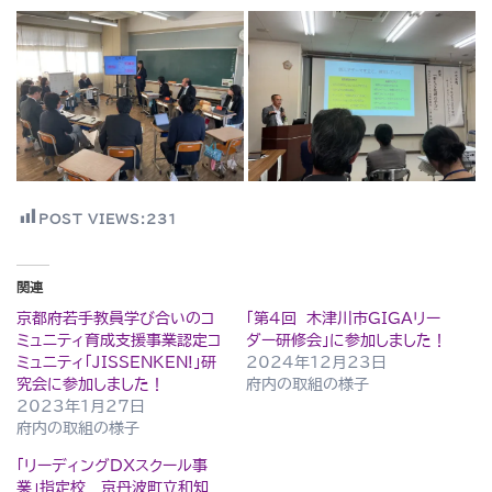
POST VIEWS:
231
関連
京都府若手教員学び合いのコ
「第４回 木津川市GIGAリー
ミュニティ育成支援事業認定コ
ダー研修会」に参加しました！
ミュニティ「JISSENKEN!」研
2024年12月23日
究会に参加しました！
府内の取組の様子
2023年1月27日
府内の取組の様子
「リーディングDXスクール事
業」指定校 京丹波町立和知