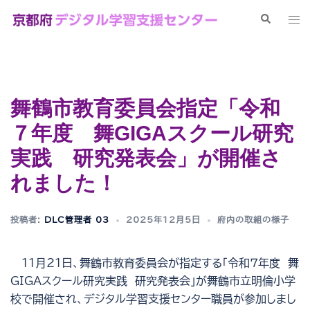
コ
検
ト
ン
索
グ
テ
ル
ン
メ
ツ
ニ
へ
舞鶴市教育委員会指定「令和
ュ
ス
ー
７年度 舞GIGAスクール研究
キ
ッ
実践 研究発表会」が開催さ
プ
れました！
投稿者:
DLC管理者 03
2025年12月5日
府内の取組の様子
11月21日、舞鶴市教育委員会が指定する「令和７年度 舞
GIGAスクール研究実践 研究発表会」が舞鶴市立明倫小学
校で開催され、デジタル学習支援センター職員が参加しまし