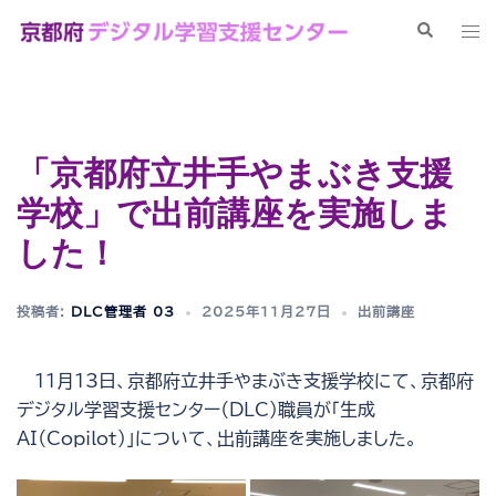
コ
検
ト
ン
索
グ
テ
ル
ン
メ
ツ
ニ
へ
「京都府立井手やまぶき支援
ュ
ス
ー
学校」で出前講座を実施しま
キ
ッ
した！
プ
投稿者:
DLC管理者 03
2025年11月27日
出前講座
１１月13日、京都府立井手やまぶき支援学校にて、京都府
デジタル学習支援センター（DLC）職員が「生成
AI（Copilot）」について、出前講座を実施しました。