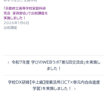
井手やまぶき支援学校
「京都府立高等学校家庭科研
究会 家政部会」で出前講座を
実施しました！
2026年1月6日
出前講座
投
令和７年度 学びのWEBラボ「第５回交流会」を実施し
稿
ました！
ナ
ビ
学校DX研修【中上級】授業活用(ＩＣＴ×単元内自由進度
ゲ
学習)を実施しました！
ー
シ
ョ