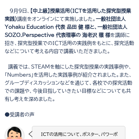
９月９日、
【中上級】授業活用(ＩＣＴを活用した探究型授業
実践）
講座をオンラインにて実施しました。
一般社団法人
Yohaku Education 代表 品田 健 様と、一般社団法人
SOZO.Perspective 代表理事の 海老沢 穣 様
を講師に
招き、探究型授業でのＩＣＴ活用の実践例をもとに、探究活動
などについて考える内容で講義いただきました。
講義では、STEAMを軸にした探究型授業の実践事例や、
「Numbers」を活用した実践事例が紹介されました。また、
グループディスカッションなどを通じて、各校での探究活動
での課題や、今後目指していきたい目標などについても共
有し考えを深めました。
●受講者の声
ICTの活用について、ポスター、パワーポ