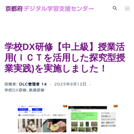
コ
検
ト
ン
索
グ
テ
ル
ン
メ
ツ
ニ
へ
学校DX研修【中上級】授業活
ュ
ス
ー
用(ＩＣＴを活用した探究型授
キ
ッ
業実践)を実施しました！
プ
投稿者:
DLC管理者 14
2025年9月12日
学校DX研修
、
教員研修