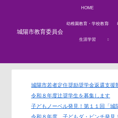
HOME
幼稚園教育・学校教育
城陽市教育委員会
生涯学習
城陽市若者定住奨励奨学金返還支援
令和８年度辻奨学生を募集します
子どもノーベル発見！第１１回「城
令和８年度 子どもダ・ビンチ発見