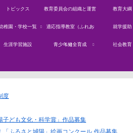
トピックス
教育委員会の組織と運営
教育大綱
幼稚園・学校一覧
適応指導教室（ふれあ
就学援助
生涯学習施設
青少年健全育成
い）
社会教育
制度
陽子ども文化・科学賞」作品募集
！「ふるさと城陽」絵画コンクール 作品募集