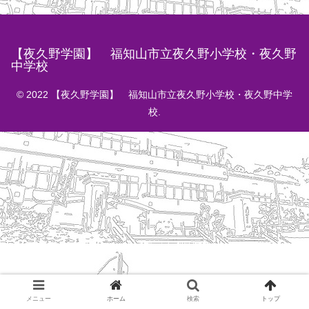
【夜久野学園】 福知山市立夜久野小学校・夜久野
中学校
© 2022 【夜久野学園】 福知山市立夜久野小学校・夜久野中学
校.
メニュー
ホーム
検索
トップ