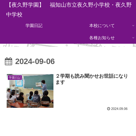
【夜久野学園】 福知山市立夜久野小学校・夜久野
中学校
学園日記
本校について
各種お知らせ
2024-09-06
２学期も読み聞かせお世話になり
学園日記
ます
2024.09.06