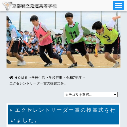
学校生活
ＨＯＭＥ
>
学校生活
>
学校行事
>
令和7年度
>
エクセレントリーダー賞の授賞式を...
エクセレントリーダー賞の授賞式を行
いました。