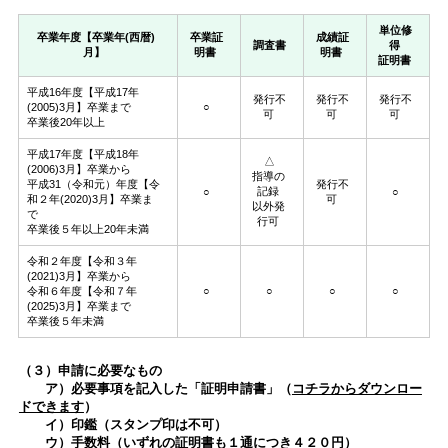
単位修
卒業年度【卒業年(西暦)
卒業証
成績証
調査書
得
月】
明書
明書
証明書
平成16年度【平成17年
発行不
発行不
発行不
(2005)3月】卒業まで
○
可
可
可
卒業後20年以上
平成17年度【平成18年
△
(2006)3月】卒業から
指導の
平成31（令和元）年度【令
発行不
記録
○
○
和２年(2020)3月】卒業ま
可
以外発
で
行可
卒業後５年以上20年未満
令和２年度【令和３年
(2021)3月】卒業から
令和６年度【令和７年
○
○
○
○
(2025)3月】卒業まで
卒業後５年未満
（３）申請に必要なもの
ア）必要事項を記入した「証明申請書」（
コチラからダウンロー
ドできます
）
イ）印鑑（スタンプ印は不可）
ウ）手数料（いずれの証明書も１通につき４２０円）