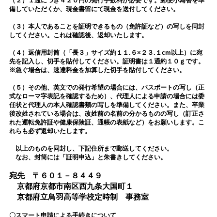
（２）１通につき４２０円の発行手数料が必要です。郵便小為替を準
備していただくか、現金書留にて現金を送付してください。
（３）本人であることを証明できるもの（免許証など）の写しを同封
してください。これは確認後、返却いたします。
（４）返信用封筒（「長３」サイズ約１１.６×２３.１cm以上）に宛
先を記入し、切手を貼付してください。証明書は１通約１０ｇです。
※急ぐ場合は、速達料金を加算した切手を貼付してください。
（５）その他、英文での発行希望の場合には、パスポートの写し（正
式なローマ字表記を確認するため）、代理人による申請の場合には委
任状と代理人の本人確認書類の写しを準備してください。また、卒業
後改姓されている場合は、改姓前の名前の分かるものの写し（訂正さ
れた運転免許証や健康保険証、通帳の表紙など）をお願いします。こ
れらも必ず返却いたします。
以上のものを同封し、下記住所まで郵送してください。
なお、封筒には「証明申込」と朱書きしてください。
宛先 〒６０１－８４４９
京都府京都市南区西九条大国町１
京都府立鳥羽高等学校定時制 事務室
〇スマート申請による手続きについて