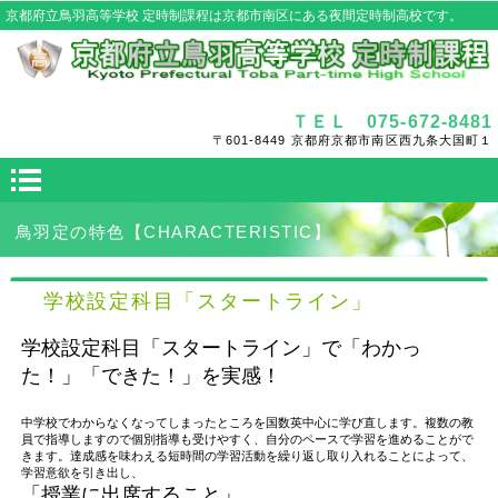
京都府立鳥羽高等学校 定時制課程は京都市南区にある夜間定時制高校です。
ＴＥＬ 075-672-8481
〒601-8449 京都府京都市南区西九条大国町１
鳥羽定の特色【CHARACTERISTIC】
学校設定科目「スタートライン」
学校設定科目「スタートライン」で「わかっ
た！」「できた！」を実感！
中学校でわからなくなってしまったところを国数英中心に学び直します。複数の教
員で指導しますので個別指導も受けやすく、自分のペースで学習を進めることがで
きます。達成感を味わえる短時間の学習活動を繰り返し取り入れることによって、
学習意欲を引き出し、
「授業に出席すること」