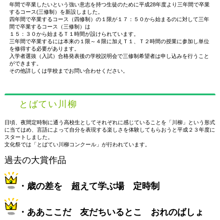
年間で卒業したいという強い意志を持つ生徒のために平成28年度より三年間で卒業
するコース(三修制）を新設しました。
四年間で卒業するコース（四修制）の１限が１７：５０から始まるのに対して三年
間で卒業するコース（三修制）は
１５：３０から始まるＴ１時間が設けられています。
三年間で卒業するには本来の１限～４限に加えＴ１、Ｔ２時間の授業に参加し単位
を修得する必要があります。
入学者選抜（入試）合格発表後の学校説明会で三修制希望者は申し込みを行うこと
ができます。
その他詳しくは学校までお問い合わせください。
とばてい川柳
日頃、夜間定時制に通う高校生としてそれぞれに感じていることを「川柳」という形式
に当てはめ、言語によって自分を表現する楽しさを体験してもらおうと平成２３年度に
スタートしました。
文化祭では「とばてい川柳コンクール」が行われています。
過去の大賞作品
・歳の差を 超えて学ぶ場 定時制
・ああここだ 友だちいるとこ おれのばしょ