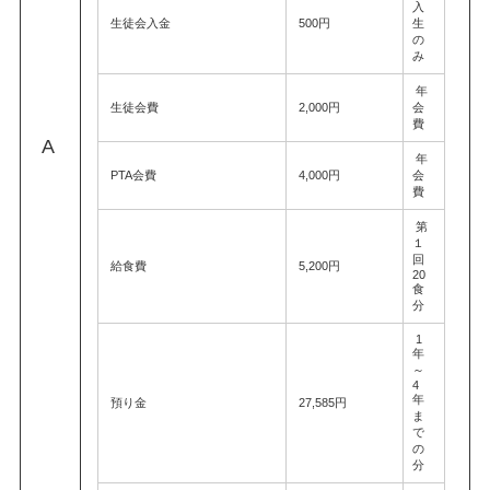
入
生徒会入金
500円
生
の
み
年
生徒会費
2,000円
会
費
A
年
PTA会費
4,000円
会
費
第
１
回
給食費
5,200円
20
食
分
1
年
～
4
年
預り金
27,585円
ま
で
の
分