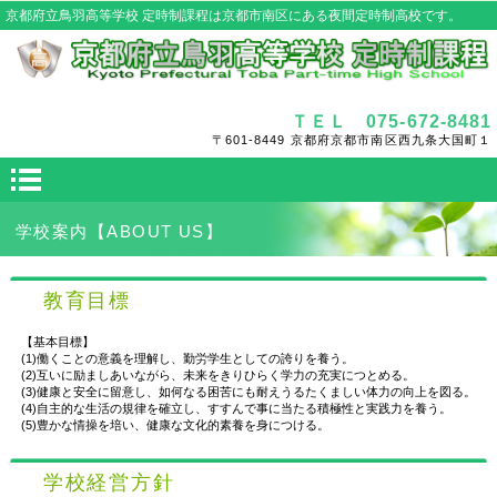
京都府立鳥羽高等学校 定時制課程は京都市南区にある夜間定時制高校です。
ＴＥＬ 075-672-8481
〒601-8449 京都府京都市南区西九条大国町１
学校案内【ABOUT US】
教育目標
【基本目標】
(1)働くことの意義を理解し、勤労学生としての誇りを養う。
(2)互いに励ましあいながら、未来をきりひらく学力の充実につとめる。
(3)健康と安全に留意し、如何なる困苦にも耐えうるたくましい体力の向上を図る。
(4)自主的な生活の規律を確立し、すすんで事に当たる積極性と実践力を養う。
(5)豊かな情操を培い、健康な文化的素養を身につける。
学校経営方針