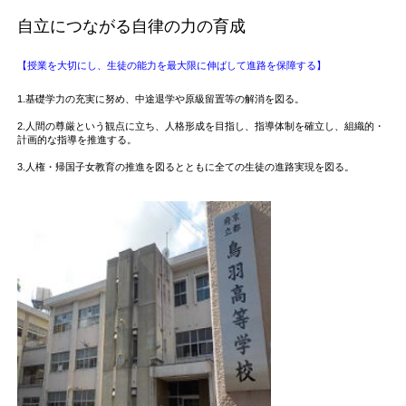
自立につながる自律の力の育成
【授業を大切にし、生徒の能力を最大限に伸ばして進路を保障する】
1.基礎学力の充実に努め、中途退学や原級留置等の解消を図る。
2.人間の尊厳という観点に立ち、人格形成を目指し、指導体制を確立し、組織的・
計画的な指導を推進する。
3.人権・帰国子女教育の推進を図るとともに全ての生徒の進路実現を図る。