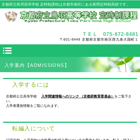
京都府立鳥羽高等学校 定時制課程は京都市南区にある夜間定時制高校です。
ＴＥＬ 075-672-8481
〒601-8449 京都府京都市南区西九条大国町１
入学案内
【ADMISSIONS】
入学するには
京都府公立高等学校
入学関連情報へのリンク （京都府教育委員会）
をご覧下さ
い。
入学者選抜情報をご覧になれます。
転編入について