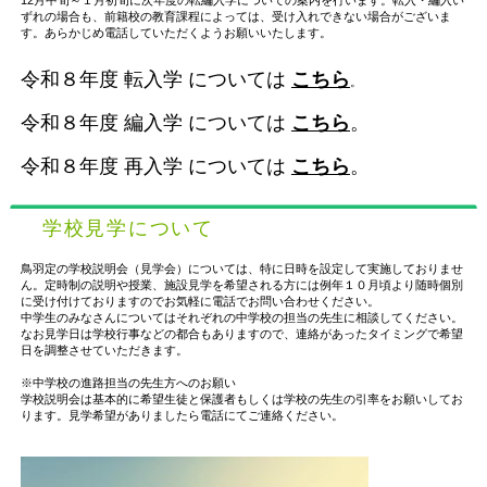
12月中旬～１月初旬に次年度の転編入学についての案内を行います。転入・編入い
ずれの場合も、前籍校の教育課程によっては、受け入れできない場合がございま
す。あらかじめ電話していただくようお願いいたします。
令和８年度 転入学 については
こちら
。
令和８年度 編入学 については
こちら
。
令和８年度 再入学 については
こちら
。
学校見学について
鳥羽定の学校説明会（見学会）については、特に日時を設定して実施しておりませ
ん。定時制の説明や授業、施設見学を希望される方には例年１０月頃より随時個別
に受け付けておりますのでお気軽に電話でお問い合わせください。
中学生のみなさんについてはそれぞれの中学校の担当の先生に相談してください。
なお見学日は学校行事などの都合もありますので、連絡があったタイミングで希望
日を調整させていただきます。
※中学校の進路担当の先生方へのお願い
学校説明会は基本的に希望生徒と保護者もしくは学校の先生の引率をお願いしてお
ります。見学希望がありましたら電話にてご連絡ください。