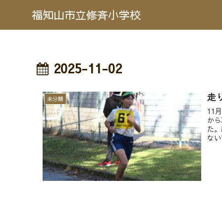
福知山市立修斉小学校
2025-11-02
走
未分類
11
から
た。
ない