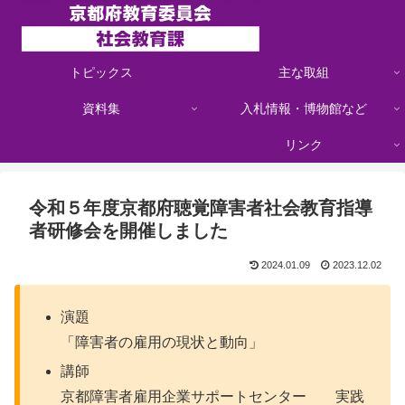
トピックス
主な取組
資料集
入札情報・博物館など
リンク
令和５年度京都府聴覚障害者社会教育指導
者研修会を開催しました
2024.01.09
2023.12.02
演題
「障害者の雇用の現状と動向」
講師
京都障害者雇用企業サポートセンター 実践