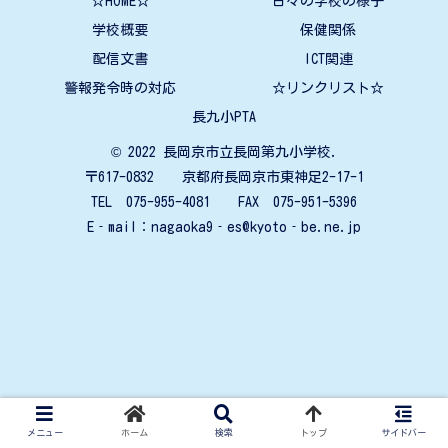
☆HOME☆
日々の学校の様子
学校概要
保健関係
配信文書
ICT関連
警報発令時の対応
☆リンクリスト☆
長九小PTA
© 2022 長岡京市立長岡第九小学校.
〒617-0832 京都府長岡京市東神足2-17-1
TEL 075-955-4081 FAX 075-951-5396
E‐mail：nagaoka9‐es@kyoto‐be.ne.jp
メニュー
ホーム
検索
トップ
サイドバー