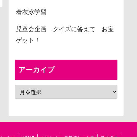
着衣泳学習
児童会企画 クイズに答えて お宝
ゲット！
アーカイブ