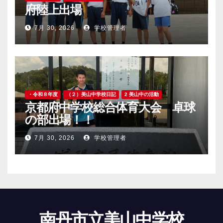
府陸上出場
7月 30, 2026
学校管理者
・令和８年度
（２）美山中学校日記
2 美山中の活動
京都府中学校総合体育大会 卓球
の部出場！！
7月 30, 2026
学校管理者
南丹市立美山中学校