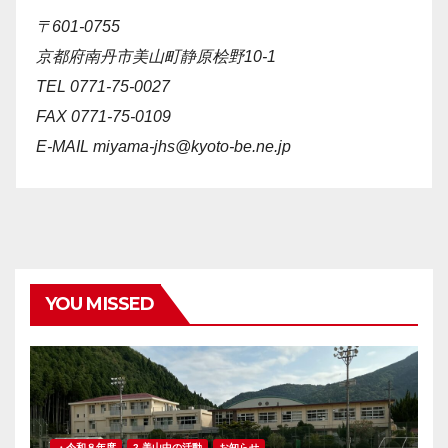
〒601-0755
京都府南丹市美山町静原桧野10-1
TEL 0771-75-0027
FAX 0771-75-0109
E-MAIL
miyama-jhs@kyoto-be.ne.jp
YOU MISSED
・令和８年度
2 美山中の活動
お知らせ