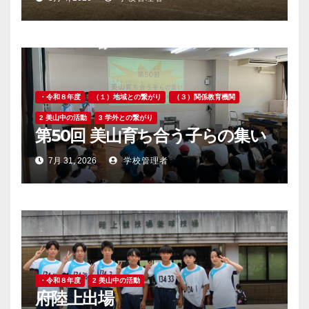
・令和８年度
（１）地域との繋がり
（３）関係教育機関
2 美山中の活動
3 学外との繋がり
第50回 美山育ち合う子らの集い
7月 31, 2026
学校管理者
・令和８年度
2 美山中の活動
府陸上出場