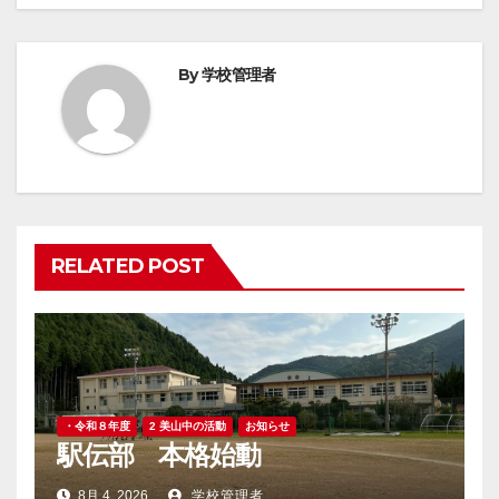
ビ
ゲ
By
学校管理者
ー
シ
ョ
ン
RELATED POST
・令和８年度
2 美山中の活動
お知らせ
駅伝部 本格始動
8月 4, 2026
学校管理者