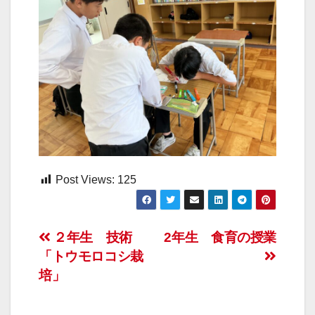
Post Views:
125
投
２年生 技術
2年生 食育の授業
「トウモロコシ栽
稿
培」
ナ