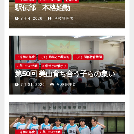
駅伝部 本格始動
8月 4, 2026
学校管理者
・令和８年度
（１）地域との繋がり
（３）関係教育機関
2 美山中の活動
3 学外との繋がり
第50回 美山育ち合う子らの集い
7月 31, 2026
学校管理者
・令和８年度
2 美山中の活動