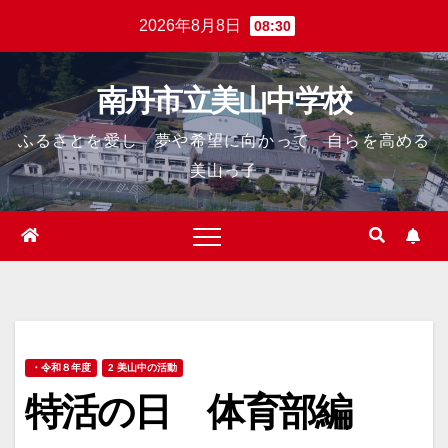
Skip
2026年8月8日
08:30
to
content
南丹市立美山中学校
ふるさとを愛し 夢や希望に向かって 自らを高める
美山っ子
・令和８年度
2 美山中の活動
特活の日 体育部編