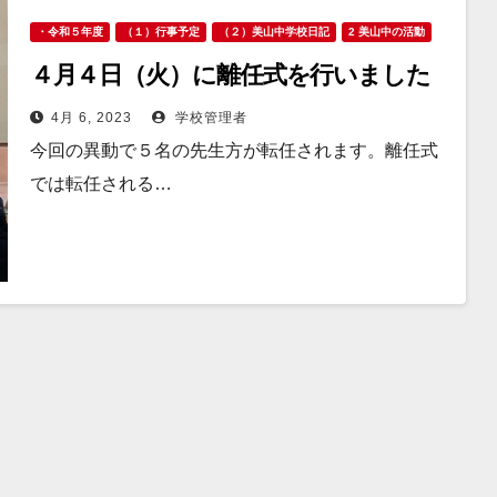
・令和５年度
（１）行事予定
（２）美山中学校日記
2 美山中の活動
４月４日（火）に離任式を行いました
4月 6, 2023
学校管理者
今回の異動で５名の先生方が転任されます。離任式
では転任される…