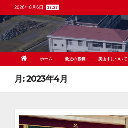
Skip
2026年8月6日
17:27
to
content
ホーム
最近の投稿
美山中につい
月:
2023年4月