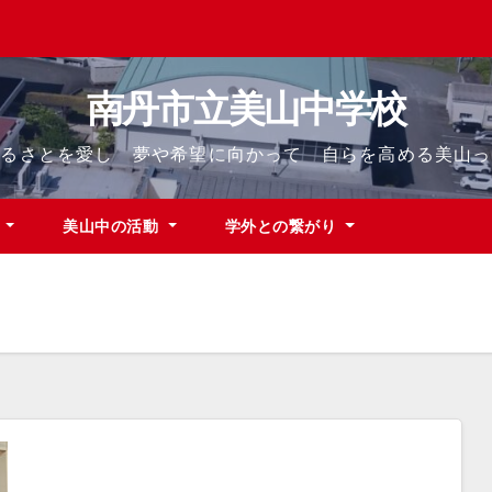
南丹市立美山中学校
ふるさとを愛し 夢や希望に向かって 自らを高める美山っ
て
美山中の活動
学外との繋がり