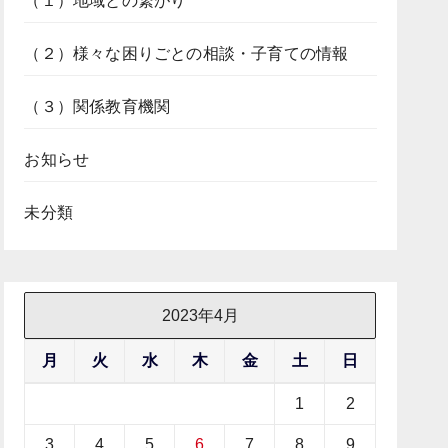
（１）地域との繋がり
（２）様々な困りごとの相談・子育ての情報
（３）関係教育機関
お知らせ
未分類
2023年4月
月
火
水
木
金
土
日
1
2
3
4
5
6
7
8
9