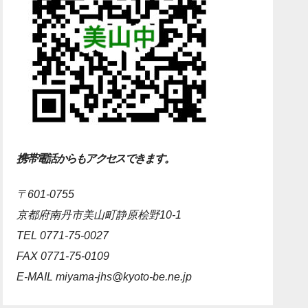
携帯電話からもアクセスできます。
〒601-0755
京都府南丹市美山町静原桧野10-1
TEL 0771-75-0027
FAX 0771-75-0109
E-MAIL
miyama-jhs@kyoto-be.ne.jp