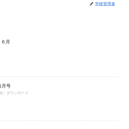
学校管理者
 ６月
ド
1月号
校）ダウンロード