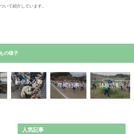
ついて紹介しています。
もの様子
特色ある教
容
体験活動
年間行事
育
人気記事