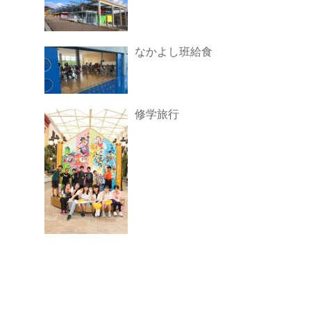
なかよし班給食
修学旅行