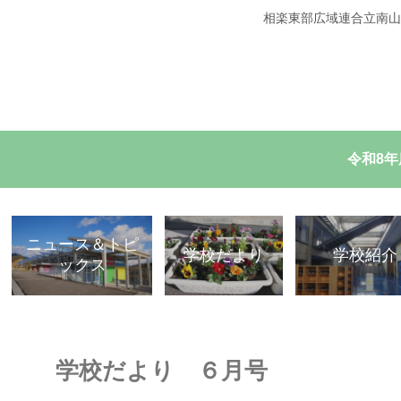
相楽東部広域連合立南山
令和8
ニュース＆トピ
学校だより
学校紹介
ックス
学校だより ６月号