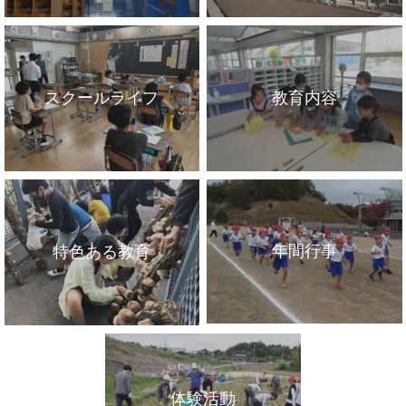
スクールライフ
教育内容
年間行事
特色ある教育
体験活動