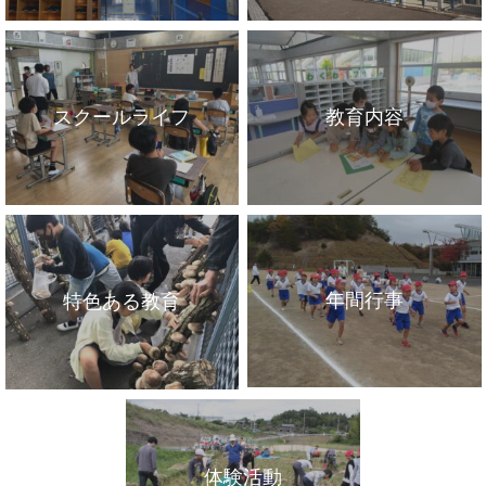
スクールライフ
教育内容
年間行事
特色ある教育
体験活動