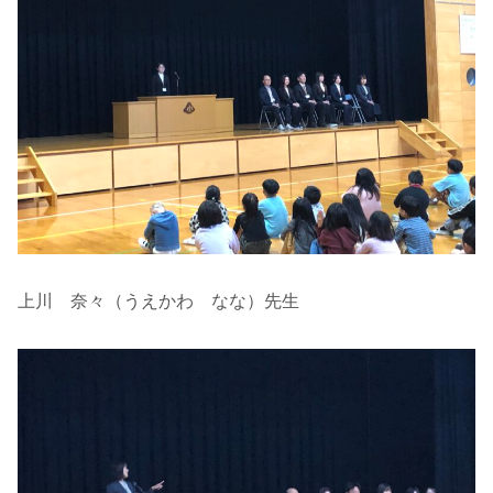
上川 奈々（うえかわ なな）先生