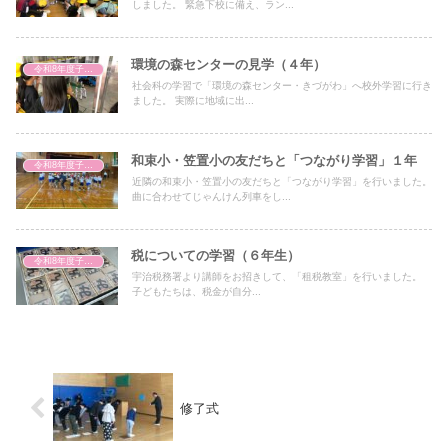
しました。 緊急下校に備え、ラン...
環境の森センターの見学（４年）
令和8年度子どもの様子
社会科の学習で「環境の森センター・きづがわ」へ校外学習に行き
ました。 実際に地域に出...
和束小・笠置小の友だちと「つながり学習」１年
令和8年度子どもの様子
近隣の和束小・笠置小の友だちと「つながり学習」を行いました。
曲に合わせてじゃんけん列車をし...
税についての学習（６年生）
令和8年度子どもの様子
宇治税務署より講師をお招きして、「租税教室」を行いました。
子どもたちは、税金が自分...
修了式