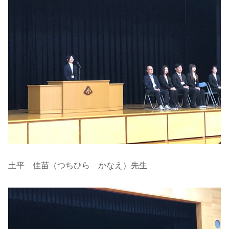
土平 佳苗（つちひら かなえ）先生