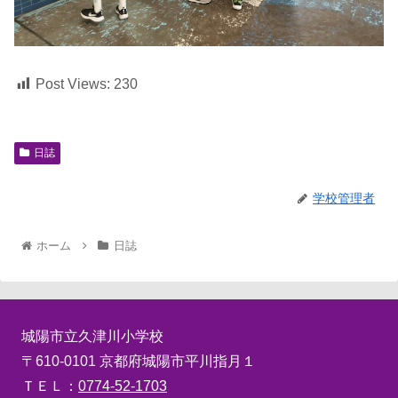
Post Views:
230
日誌
学校管理者
ホーム
日誌
城陽市立久津川小学校
〒610-0101 京都府城陽市平川指月１
ＴＥＬ：
0774-52-1703