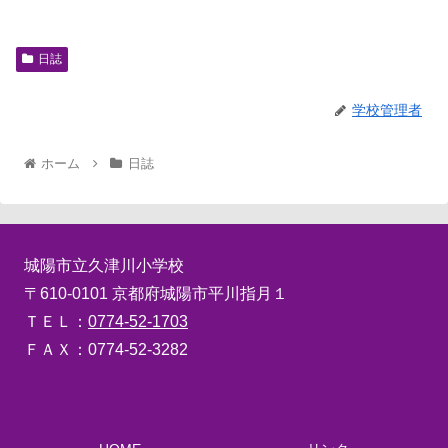
日誌
学校管理者
ホーム
日誌
城陽市立久津川小学校
〒610-0101 京都府城陽市平川指月１
ＴＥＬ：
0774-52-1703
ＦＡＸ：0774-52-3282