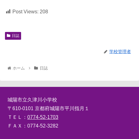
Post Views:
208
日誌
学校管理者
ホーム
日誌
城陽市立久津川小学校
〒610-0101 京都府城陽市平川指月１
ＴＥＬ：
0774-52-1703
ＦＡＸ：0774-52-3282