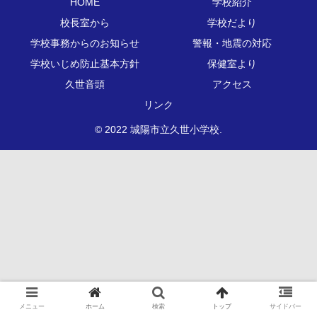
HOME
学校紹介
校長室から
学校だより
学校事務からのお知らせ
警報・地震の対応
学校いじめ防止基本方針
保健室より
久世音頭
アクセス
リンク
© 2022 城陽市立久世小学校.
メニュー
ホーム
検索
トップ
サイドバー