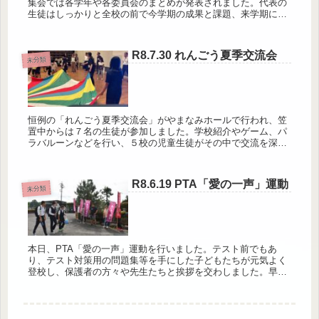
集会では各学年や各委員会のまとめが発表されました。代表の
生徒はしっかりと全校の前で今学期の成果と課題、来学期に向
けての目標等を報告しました。集会後の終業式では、伝達表彰
の後に校長先生と...
R8.7.30 れんごう夏季交流会
未分類
恒例の「れんごう夏季交流会」がやまなみホールで行われ、笠
置中からは７名の生徒が参加しました。学校紹介やゲーム、パ
ラバルーンなどを行い、５校の児童生徒がその中で交流を深め
ました。
R8.6.19 PTA「愛の一声」運動
未分類
本日、PTA「愛の一声」運動を行いました。テスト前でもあ
り、テスト対策用の問題集等を手にした子どもたちが元気よく
登校し、保護者の方々や先生たちと挨拶を交わしました。早朝
からご参加いただいた保護者の皆様、ありがとうございまし
た。