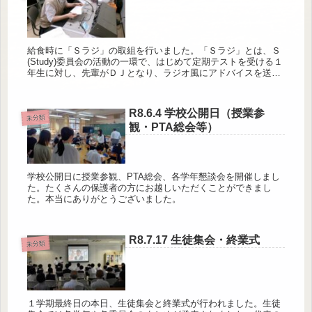
給食時に「Ｓラジ」の取組を行いました。「Ｓラジ」とは、Ｓ
(Study)委員会の活動の一環で、はじめて定期テストを受ける１
年生に対し、先輩がＤＪとなり、ラジオ風にアドバイスを送る
取組です。聴取率100％!！ １年生はアドバイスを参考にし、
テス...
R8.6.4 学校公開日（授業参
未分類
観・PTA総会等）
学校公開日に授業参観、PTA総会、各学年懇談会を開催しまし
た。たくさんの保護者の方にお越しいただくことができまし
た。本当にありがとうございました。
R8.7.17 生徒集会・終業式
未分類
１学期最終日の本日、生徒集会と終業式が行われました。生徒