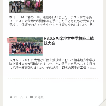
本日、PTA「愛の一声」運動を行いました。テスト前でもあ
り、テスト対策用の問題集等を手にした子どもたちが元気よく
登校し、保護者の方々や先生たちと挨拶を交わしました。早朝
からご参加いただいた保護者の皆様、ありがとうございまし
た。
R8.6.5 相楽地方中学校陸上競
未分類
技大会
６月５日（金）に太陽が丘陸上競技場において相楽地方中学校
陸上競技大会が開催されました。どの選手も自己ベストを目指
して精一杯頑張りました。その結果、13名の選手が20日（土）
の山城地方中学校陸上競技大会に臨むことになりました。山城
陸上での活躍...
ホーム
未分類