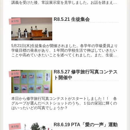
講義を受けた後、常設展示室を見学しました。お話を踏まえて
展示を見学することで、学びをさらに深めていきました。
R8.5.21 生徒集会
未分類
5月21日(木)生徒集会が開催されました。各学年の学級委員より
学級目標の発表があり、１年間の学校生活で伸ばしていきたい
ことや高めていきたいことを述べてくれました。また、生徒会
および委員会の前期活動方針・活動内容の発表では、生徒会お
よび各委員...
R8.5.27 修学旅行写真コンテス
未分類
ト開催中
本日から修学旅行写真コンテストがスタートしました！！ 各
グループが選んだベストショットのうち、１位の栄冠に輝くの
はいったいどの写真でしょうか？
R8.6.19 PTA「愛の一声」運動
未分類